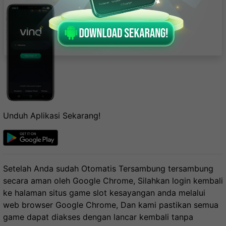
Unduh Aplikasi Sekarang!
Setelah Anda sudah Otomatis Tersambung tersambung
secara aman oleh Google Chrome, Silahkan login kembali
ke halaman situs game slot kesayangan anda melalui
web browser Google Chrome, Dan kami pastikan semua
game dapat diakses dengan lancar kembali tanpa