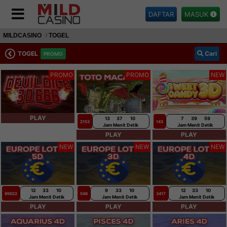
Download
Mobile App
DAFTAR
MASUK
MILDCASINO
TOGEL
TOGEL
Cari
PROMO
PROMO
PROMO
NEW
PLAY
13
37
9
7
39
58
2153
143
Jam
Menit
Detik
Jam
Menit
Detik
PLAY
PLAY
NEW
NEW
NEW
12
33
9
9
33
9
12
33
9
95622
548
3417
Jam
Menit
Detik
Jam
Menit
Detik
Jam
Menit
Detik
PLAY
PLAY
PLAY