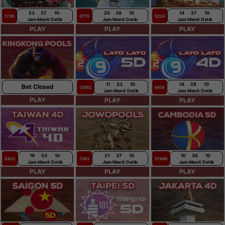
23
37
9
20
38
9
14
27
9
1739
0715
5224
Jam
Menit
Detik
Jam
Menit
Detik
Jam
Menit
Detik
PLAY
PLAY
PLAY
11
33
9
14
28
9
Bet Closed
12852
8418
Jam
Menit
Detik
Jam
Menit
Detik
PLAY
PLAY
PLAY
19
53
9
21
37
9
10
38
9
0823
7363
57896
Jam
Menit
Detik
Jam
Menit
Detik
Jam
Menit
Detik
PLAY
PLAY
PLAY