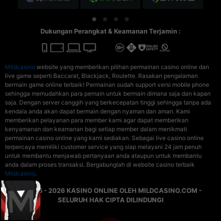
Dukungan Perangkat & Keamanan Terjamin :
Mildcasino
website yang memberikan pilihan permainan casino online dan
live game seperti Baccarat, Blackjack, Roulette. Rasakan pengalaman
bermain game online terbaik! Permainan sudah support versi mobile phone
sehingga memudahkan para pemain untuk bermain dimana saja dan kapan
saja. Dengan server canggih yang berkecepatan tinggi sehingga tanpa ada
kendala anda akan dapat bermain dengan nyaman dan aman. Kami
memberikan pelayanan para member kami agar dapat memberikan
kenyamanan dan keamanan bagi setiap member dalam menikmati
permainan casino online yang kami sediakan. Sebagai live casino online
terpercaya memiliki customer service yang siap melayani 24 jam penuh
untuk membantu menjawab pertanyaan anda ataupun untuk membantu
anda dalam proses transaksi. Bergabunglah di website casino terbaik
Mildcasino
.
© 2015 - 2026 KASINO ONLINE OLEH MILDCASINO.COM -
SELURUH HAK CIPTA DILINDUNGI